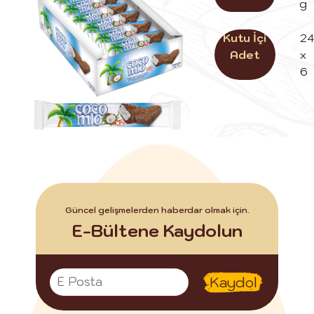
g
Kutu İçi
24
Adet
x
6
Güncel gelişmelerden haberdar olmak için.
E-Bültene Kaydolun
Kaydol