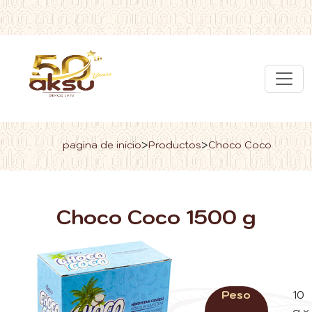
>
>
pagina de inicio
Productos
Choco Coco
Choco Coco 1500 g
Peso
10
g x