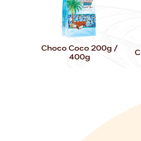
Choco Coco 200g /
C
400g