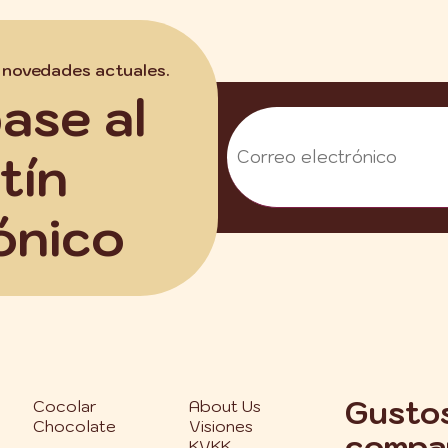
s novedades actuales.
ase al
tín
ónico
Gustos
Cocolar
About Us
Chocolate
Visiones
compar
KVKK