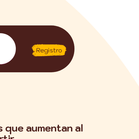
Registro
 que aumentan al
tir